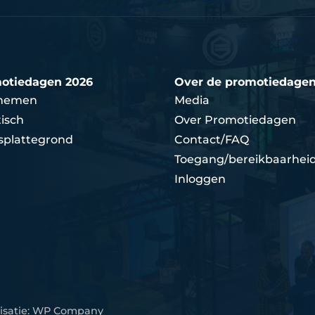
otiedagen 2026
Over de promotiedage
nemen
Media
isch
Over Promotiedagen
splattegrond
Contact/FAQ
Toegang/bereikbaarhei
Inloggen
isatie:
WP Company