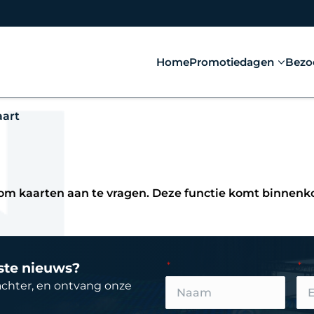
Home
Promotiedagen
Bezo
art
 om kaarten aan te vragen. Deze functie komt binnenk
tste nieuws?
achter, en ontvang onze