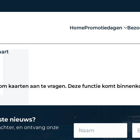
Home
Promotiedagen
Bezo
art
 om kaarten aan te vragen. Deze functie komt binnenk
tste nieuws?
achter, en ontvang onze