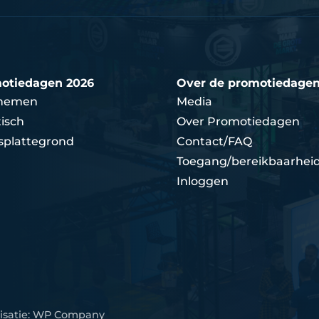
otiedagen 2026
Over de promotiedage
nemen
Media
isch
Over Promotiedagen
splattegrond
Contact/FAQ
Toegang/bereikbaarhei
Inloggen
isatie:
WP Company