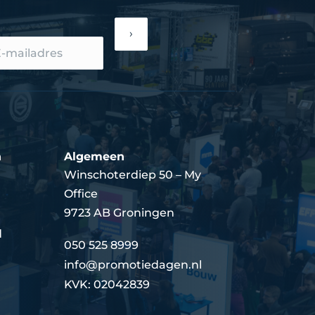
›
n
Algemeen
Winschoterdiep 50 – My
Office
9723 AB Groningen
d
050 525 8999
info@promotiedagen.nl
KVK: 02042839