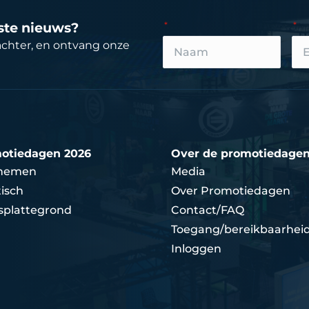
tste nieuws?
achter, en ontvang onze
otiedagen 2026
Over de promotiedage
nemen
Media
isch
Over Promotiedagen
splattegrond
Contact/FAQ
Toegang/bereikbaarhei
Inloggen