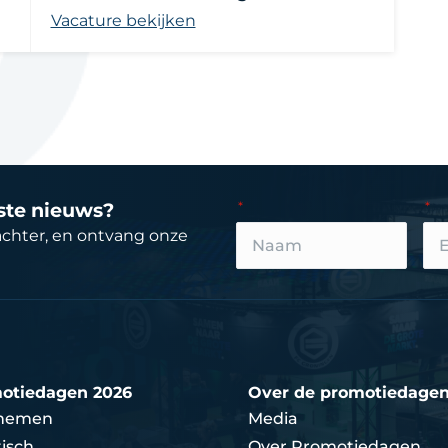
Vacature bekijken
tste nieuws?
achter, en ontvang onze
otiedagen 2026
Over de promotiedage
nemen
Media
isch
Over Promotiedagen