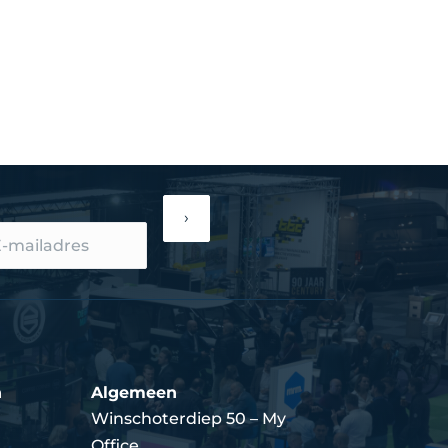
›
n
Algemeen
Winschoterdiep 50 – My
Office