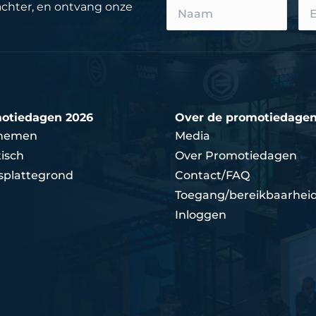
achter, en ontvang onze
otiedagen 2026
Over de promotiedage
nemen
Media
isch
Over Promotiedagen
splattegrond
Contact/FAQ
Toegang/bereikbaarhei
Inloggen