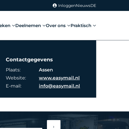
Inloggen
Nieuws
DE
eken
Deelnemen
Over ons
Praktisch
Contactgegevens
Plaats:
Assen
Website:
www.easymail.nl
E-mail:
info@easymail.nl
›