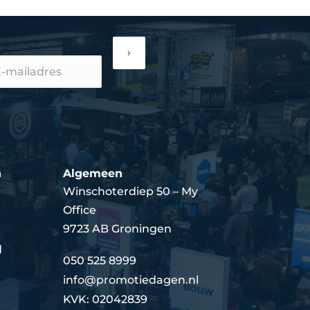
›
n
Algemeen
Winschoterdiep 50 – My
Office
9723 AB Groningen
d
050 525 8999
info@promotiedagen.nl
KVK: 02042839