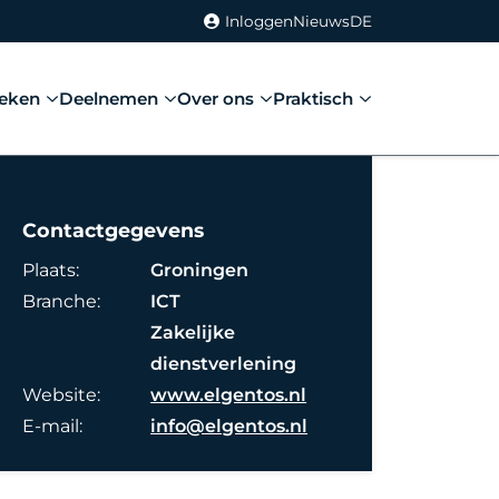
Inloggen
Nieuws
DE
eken
Deelnemen
Over ons
Praktisch
Contactgegevens
Plaats:
Groningen
Branche:
ICT
Zakelijke
dienstverlening
Website:
www.elgentos.nl
E-mail:
info@elgentos.nl