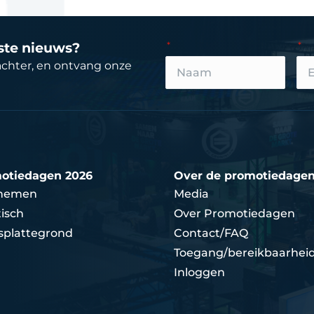
tste nieuws?
achter, en ontvang onze
otiedagen 2026
Over de promotiedage
nemen
Media
isch
Over Promotiedagen
splattegrond
Contact/FAQ
Toegang/bereikbaarhei
Inloggen