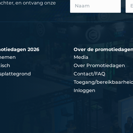
achter, en ontvang onze
otiedagen 2026
Over de promotiedage
nemen
Media
isch
Over Promotiedagen
splattegrond
Contact/FAQ
Toegang/bereikbaarhei
Inloggen