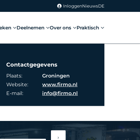
Inloggen
Nieuws
DE
eken
Deelnemen
Over ons
Praktisch
Contactgegevens
Plaats:
Groningen
Website:
www.firmo.nl
E-mail:
info@firmo.nl
›