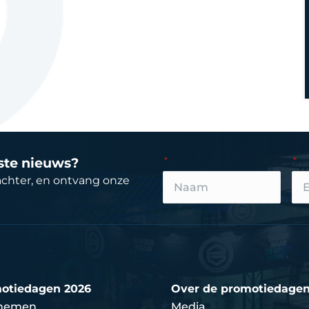
tste nieuws?
achter, en ontvang onze
otiedagen 2026
Over de promotiedage
nemen
Media