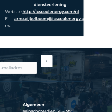
dienstverlening
Website:
http://icscoolenergy.com/nl
E-
arno.eijkelboom@icscoolenergy.com
mail:
›
n
Algemeen
Winschoterdiep 50 – My