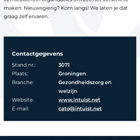
maken. Nieuwsgierig? Kom langs! We laten je dat
graag zelf ervaren.
Contactgegevens
Stand nr.:
3071
Plaats:
Groningen
Branche:
Gezondheidszorg en
welzijn
Website:
www.intuist.net
E-mail:
cato@intuist.net