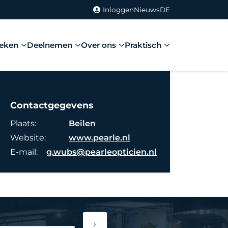
Inloggen
Nieuws
DE
eken
Deelnemen
Over ons
Praktisch
Contactgegevens
Plaats:
Beilen
Website:
www.pearle.nl
E-mail:
g.wubs@pearleopticien.nl
›