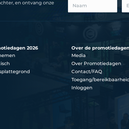
achter, en ontvang onze
otiedagen 2026
Over de promotiedage
nemen
Media
isch
Over Promotiedagen
splattegrond
Contact/FAQ
Toegang/bereikbaarhei
Inloggen