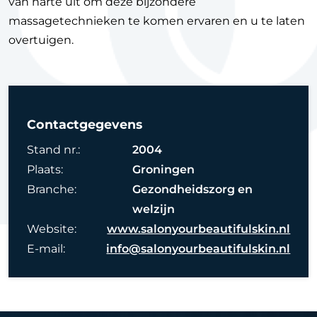
van harte uit om deze bijzondere
massagetechnieken te komen ervaren en u te laten
overtuigen.
Contactgegevens
Stand nr.:
2004
Plaats:
Groningen
Branche:
Gezondheidszorg en
welzijn
Website:
www.salonyourbeautifulskin.nl
E-mail:
info@salonyourbeautifulskin.nl