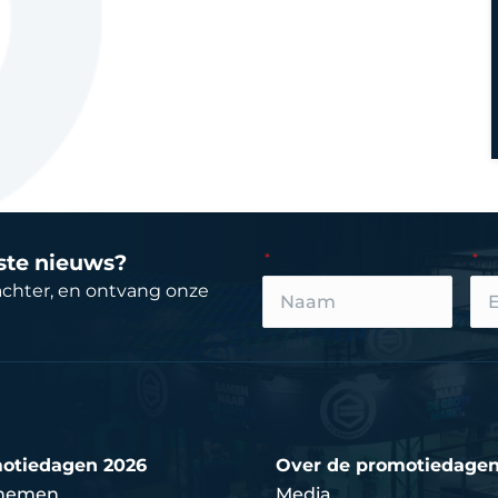
tste nieuws?
achter, en ontvang onze
otiedagen 2026
Over de promotiedage
nemen
Media