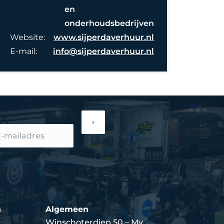
en
onderhoudsbedrijven
Website:
www.sijperdaverhuur.nl
E-mail:
info@sijperdaverhuur.nl
›
n
Algemeen
Winschoterdiep 50 – My