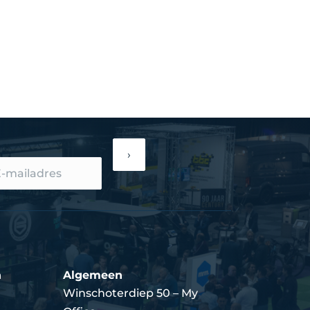
›
n
Algemeen
Winschoterdiep 50 – My