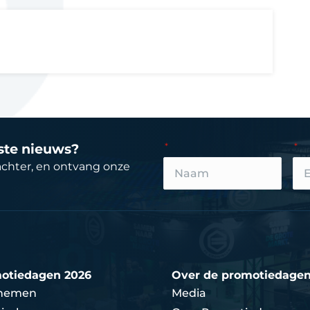
tste nieuws?
achter, en ontvang onze
otiedagen 2026
Over de promotiedage
nemen
Media