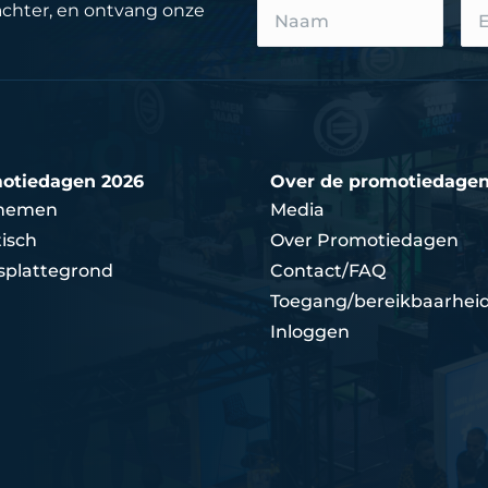
achter, en ontvang onze
otiedagen 2026
Over de promotiedage
nemen
Media
isch
Over Promotiedagen
splattegrond
Contact/FAQ
Toegang/bereikbaarhei
Inloggen