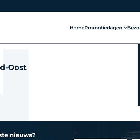
Home
Promotiedagen
Bezo
rd-Oost
tste nieuws?