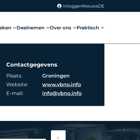
Inloggen
Nieuws
DE
eken
Deelnemen
Over ons
Praktisch
Contactgegevens
Plaats:
Groningen
Website:
www.vbno.info
E-mail:
info@vbno.info
›