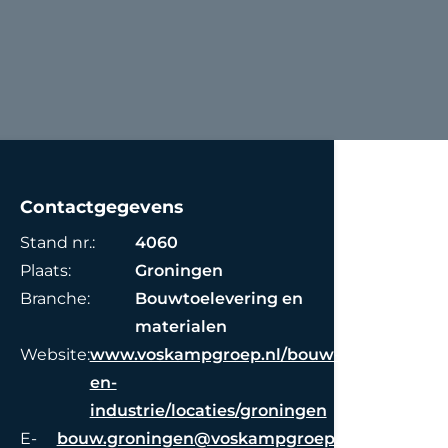
Contactgegevens
Stand nr.:
4060
Plaats:
Groningen
Branche:
Bouwtoelevering en
materialen
Website:
www.voskampgroep.nl/bouw-
en-
industrie/locaties/groningen
E-
bouw.groningen@voskampgroep.nl