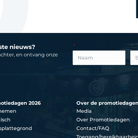
tste nieuws?
achter, en ontvang onze
otiedagen 2026
Over de promotiedage
nemen
Media
isch
Over Promotiedagen
splattegrond
Contact/FAQ
Toegang/bereikbaarhei