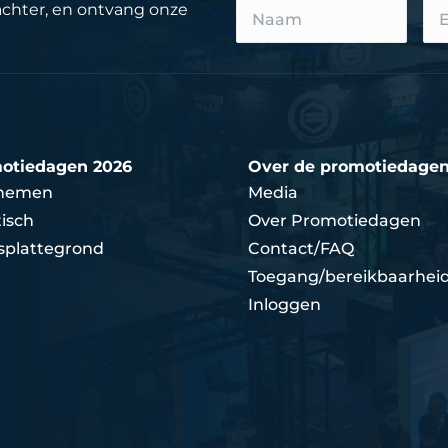
achter, en ontvang onze
otiedagen 2026
Over de promotiedage
nemen
Media
isch
Over Promotiedagen
splattegrond
Contact/FAQ
Toegang/bereikbaarhei
Inloggen