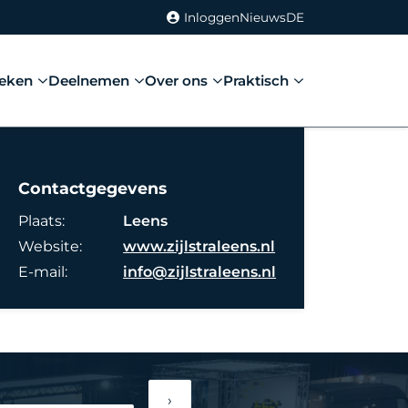
Inloggen
Nieuws
DE
eken
Deelnemen
Over ons
Praktisch
Contactgegevens
Plaats:
Leens
Website:
www.zijlstraleens.nl
E-mail:
info@zijlstraleens.nl
›